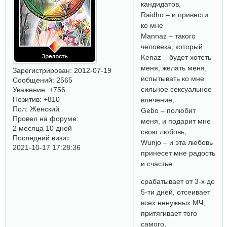
кандидатов,
Raidho – и привести
ко мне
Mannaz – такого
человека, который
Kenaz – будет хотеть
меня, желать меня,
Зарегистрирован
: 2012-07-19
испытывать ко мне
Сообщений:
2565
сильное сексуальное
Уважение:
+756
Позитив:
+810
влечение,
Пол:
Женский
Gebo – полюбит
Провел на форуме:
меня, и подарит мне
2 месяца 10 дней
свою любовь,
Последний визит:
Wunjo – и эта любовь
2021-10-17 17:28:36
принесет мне радость
и счастье.
срабатывает от 3-х до
5-ти дней, отсеивает
всех ненужных МЧ,
притягивает того
самого,