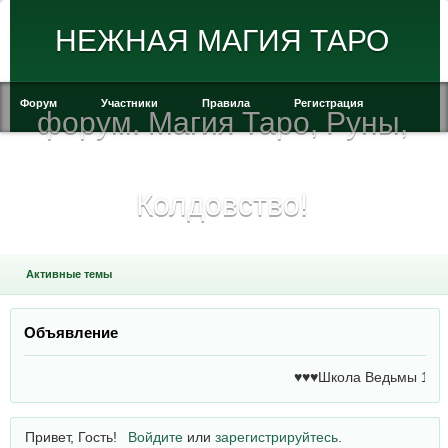
НЕЖНАЯ МАГИЯ ТАРО
Форум
Участники
Правила
Регистрация
форум. Магия Таро, Руны,
Войти
Колдовство!
Активные темы
Объявление
♥♥♥Школа Ведьмы 1 сту
Привет, Гость!
Войдите
или
зарегистрируйтесь
.