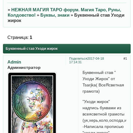
»
НЕЖНАЯ МАГИЯ ТАРО форум. Магия Таро, Руны,
Колдовство!
»
Буквы, знаки
»
Буквенный став Уходи
жирок
Страница:
1
Буквенный став Уходи жирок
Поделиться
2017-04-18
1
Admin
17:14:31
Администратор
Буквенный став "
Уходи Жирок" от
Tsarjka( ВсеЯсветная
грамота)
"Уходи жирок"
надпись буквами из
всеясветной грамоты
(ук,херь,коло,оспода,иже
-Написала прописью
"уходи жирок"