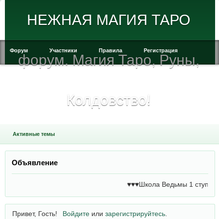
НЕЖНАЯ МАГИЯ ТАРО
Форум
Участники
Правила
Регистрация
форум. Магия Таро, Руны,
Войти
Колдовство!
Активные темы
Объявление
♥♥♥Школа Ведьмы 1 ступень!
Привет, Гость!
Войдите
или
зарегистрируйтесь
.