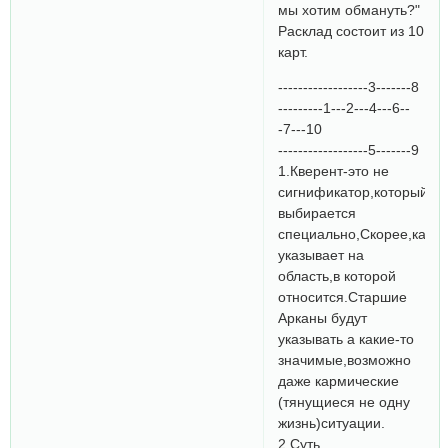
мы хотим обмануть?"
Расклад состоит из 10
карт.
------------------3-------8
---------1---2---4---6--
-7---10
------------------5-------9
1.Кверент-это не
сигнификатор,который
выбирается
специально,Скорее,карта
указывает на
область,в которой
относится.Старшие
Арканы будут
указывать а какие-то
значимые,возможно
даже кармические
(тянущиеся не одну
жизнь)ситуации.
2.Суть