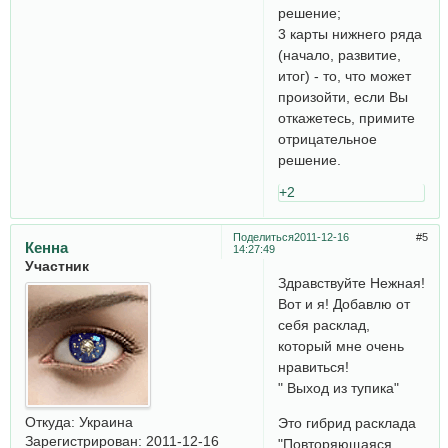
решение;
3 карты нижнего ряда
(начало, развитие,
итог) - то, что может
произойти, если Вы
откажетесь, примите
отрицательное
решение.
+2
Поделиться
2011-12-16
5
Кенна
14:27:49
Участник
Здравствуйте Нежная!
Вот и я! Добавлю от
себя расклад,
который мне очень
нравиться!
" Выход из тупика"
Откуда:
Украина
Это гибрид расклада
Зарегистрирован
: 2011-12-16
"Повторяющаяся