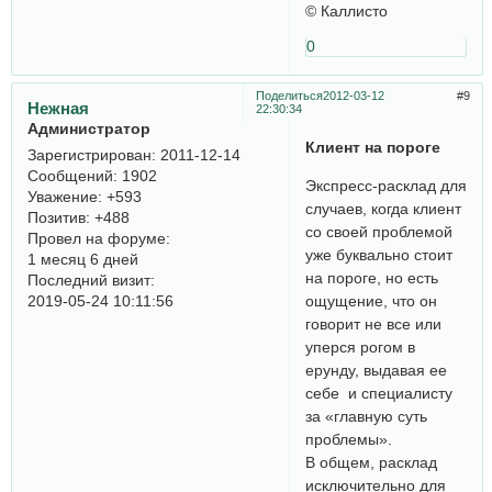
© Каллисто
0
Поделиться
2012-03-12
9
Нежная
22:30:34
Администратор
Клиент на пороге
Зарегистрирован
: 2011-12-14
Сообщений:
1902
Экспресс-расклад для
Уважение:
+593
случаев, когда клиент
Позитив:
+488
со своей проблемой
Провел на форуме:
уже буквально стоит
1 месяц 6 дней
на пороге, но есть
Последний визит:
ощущение, что он
2019-05-24 10:11:56
говорит не все или
уперся рогом в
ерунду, выдавая ее
себе и специалисту
за «главную суть
проблемы».
В общем, расклад
исключительно для