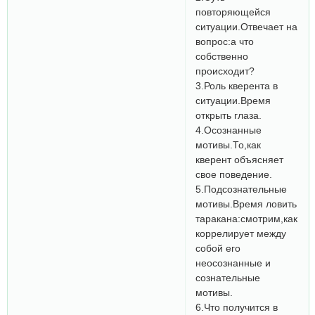
повторяющейся
ситуации.Отвечает на
вопрос:а что
собственно
происходит?
3.Роль кверента в
ситуации.Время
открыть глаза.
4.Осознанные
мотивы.То,как
кверент объясняет
свое поведение.
5.Подсознательные
мотивы.Время ловить
таракана:смотрим,как
коррелирует между
собой его
неосознанные и
сознательные
мотивы.
6.Что получится в