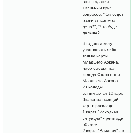
опыт гадания.
Типичный круг
вопросов: "Как будет
развиваться мое
дело?", "Что будет
дальше?"
В гадании могут
участвовать либо
только карты
Младшего Аркана,
либо смешанная
колода Старшего и
Младшего Аркана.
Из колоды
вынимаются 10 карт.
Значение позиций
карт в раскладе:
1 карта "Исходная
ситуация" - речь идет
об этом;
2 карта "Влияния" - в