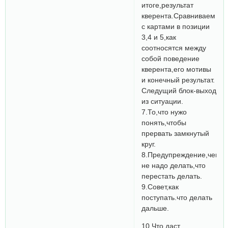
итоге,результат
кверента.Сравниваем
с картами в позиции
3,4 и 5,как
соотносятся между
собой поведение
кверента,его мотивы
и конечный результат.
Следущий блок-выход
из ситуации.
7.То,что нужо
понять,чтобы
прервать замкнутый
круг.
8.Предупреждение,чего
не надо делать,что
перестать делать.
9.Совет,как
поступать.что делать
дальше.
10.Что даст