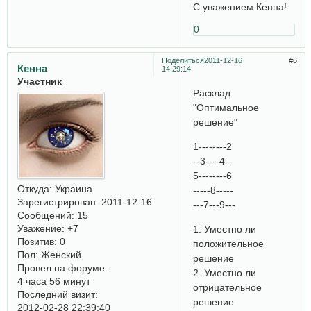
С уважением Кенна!
0
Поделиться
2011-12-16
6
Кенна
14:29:14
Участник
Расклад
"Оптимальное
решение"
1--------2
--3----4--
5--------6
Откуда:
Украина
-----8-----
Зарегистрирован
: 2011-12-16
---7---9---
Сообщений:
15
Уважение:
+7
1. Уместно ли
Позитив:
0
положительное
Пол:
Женский
решение
Провел на форуме:
2. Уместно ли
4 часа 56 минут
отрицательное
Последний визит:
решение
2012-02-28 22:39:40