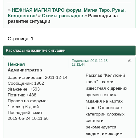
»
НЕЖНАЯ МАГИЯ ТАРО форум. Магия Таро, Руны,
Колдовство!
»
Схемы раскладов
»
Расклады на
развитие ситуации
Страница:
1
Расклады на развитие ситуации
Поделиться
2011-12-15
1
Нежная
12:12:44
Администратор
Расклад "Кельтский
Зарегистрирован
: 2011-12-14
крест" - самая
Сообщений:
1902
известная с древних
Уважение:
+593
времен техника
Позитив:
+488
Провел на форуме:
гадания на картах
1 месяц 6 дней
Таро. Относится к
Последний визит:
категории сложных
2019-05-24 10:11:56
систем и
рекомендуется
людям, имеющим