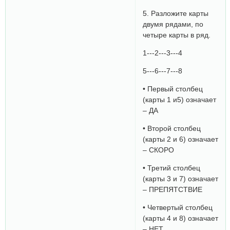
5. Разложите карты
двумя рядами, по
четыре карты в ряд.
1---2---3---4
5---6---7---8
• Первый столбец
(карты 1 и5) означает
– ДА
• Второй столбец
(карты 2 и 6) означает
– СКОРО
• Третий столбец
(карты 3 и 7) означает
– ПРЕПЯТСТВИЕ
• Четвертый столбец
(карты 4 и 8) означает
– НЕТ