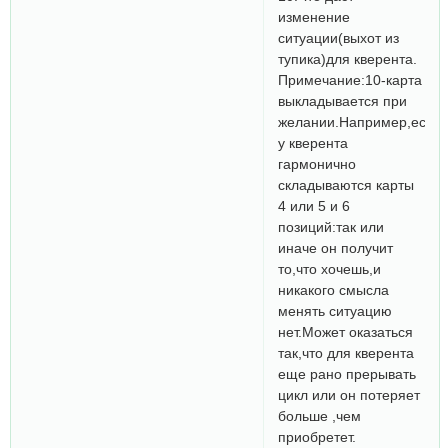
изменение
ситуации(выхот из
тупика)для кверента.
Примечание:10-карта
выкладывается при
желании.Например,если
у кверента
гармонично
складываются карты
4 или 5 и 6
позиций:так или
иначе он получит
то,что хочешь,и
никакого смысла
менять ситуацию
нет.Может оказаться
так,что для кверента
еще рано прерывать
цикл или он потеряет
больше ,чем
приобретет.