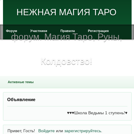
НЕЖНАЯ МАГИЯ ТАРО
Форум
Участники
Правила
Регистрация
форум. Магия Таро, Руны,
Войти
Колдовство!
Активные темы
Объявление
♥♥♥Школа Ведьмы 1 ступень!♥♥♥ Инд
Привет, Гость!
Войдите
или
зарегистрируйтесь
.